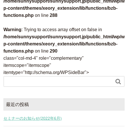
/home/sunnysupport/sunnysupport.jp/public_html/wp/w
p-content/themes/xeory_extension/lib/functions/bzb-
functions.php
on line
288
Warning
: Trying to access array offset on false in
/home/sunnysupport/sunnysupport.jp/public_html/wp/w
p-content/themes/xeory_extension/lib/functions/bzb-
functions.php
on line
290
class="col-md-4" role="complementary"
itemscope="itemscope"
itemtype="http://schema.org/WPSideBar">

最近の投稿
セミナーのお知らせ(2022年6月)